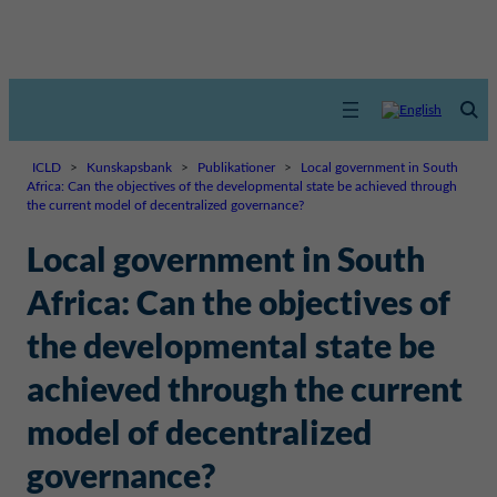
ICLD
>
Kunskapsbank
>
Publikationer
>
Local government in South
Africa: Can the objectives of the developmental state be achieved through
the current model of decentralized governance?
Local government in South
Africa: Can the objectives of
the developmental state be
achieved through the current
model of decentralized
governance?