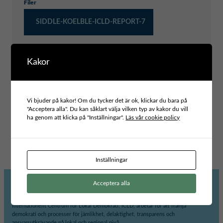
Filer
SIDDLE-KOELBLE-ICLD-REPORT-7
Kakor
Typ av publikation
RESEARCH REPORTS
Projektområde
Vi bjuder på kakor! Om du tycker det är ok, klickar du bara på
INCLUSIVE LEADERSHIP AND GOVERNANCE
"Acceptera alla". Du kan såklart välja vilken typ av kakor du vill
Tema
ha genom att klicka på "Inställningar".
Läs vår cookie policy
PARTICIPATORY DEMOCRACY, CITIZEN DIALOGUES AND
BUDGETING
Inställningar
Acceptera alla
Internationellt Centrum för Lokal Demokrati, ICLD, arbetar för att främja
demokrati och processer för jämlikhet, delaktighet, transparens och
ansvarsutkrävande på lokal och regional nivå.