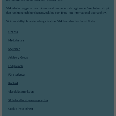
Vårt arbete bygger vidare på svenska kommuner och regioner erfarenheter och på
den forskning och kunskapsutveckling som finns i ett internationellt perspektiv.
Vi är en statligt finansierad organisation. Vårt huvudkontor finns i Visby.
Om oss
Medarbetare
Styrelsen
Advisory Group
Lediga jobb
För studenter
Kontakt
Visselblåsarfunktion
Så behandlar vi personuppgifter
Cookie inställningar