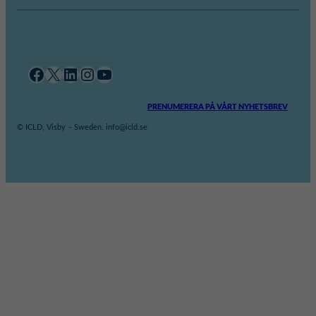
Facebook
X
LinkedIn
Instagram
YouTube
PRENUMERERA PÅ VÅRT NYHETSBREV
© ICLD, Visby – Sweden. info@icld.se