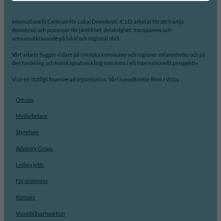
Internationellt Centrum för Lokal Demokrati, ICLD, arbetar för att främja
demokrati och processer för jämlikhet, delaktighet, transparens och
ansvarsutkrävande på lokal och regional nivå.
Vårt arbete bygger vidare på svenska kommuner och regioner erfarenheter och på
den forskning och kunskapsutveckling som finns i ett internationellt perspektiv.
Vi är en statligt finansierad organisation. Vårt huvudkontor finns i Visby.
Om oss
Medarbetare
Styrelsen
Advisory Group
Lediga jobb
För studenter
Kontakt
Visselblåsarfunktion