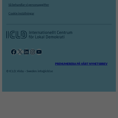
Så behandlar vi personuppgifter
Cookie inställningar
Facebook
X
LinkedIn
Instagram
YouTube
PRENUMERERA PÅ VÅRT NYHETSBREV
© ICLD, Visby – Sweden. info@icld.se