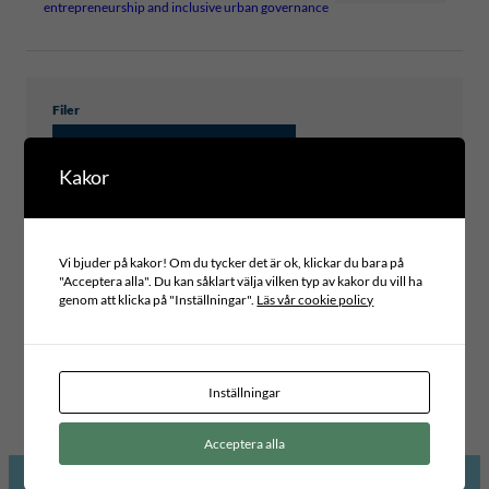
entrepreneurship and inclusive urban governance
Filer
ICLD_POLICYBRIEF_17_WEB
Kakor
Vi bjuder på kakor! Om du tycker det är ok, klickar du bara på
Typ av publikation
"Acceptera alla". Du kan såklart välja vilken typ av kakor du vill ha
POLICY BRIEFS
genom att klicka på "Inställningar".
Läs vår cookie policy
Projektområde
INCLUSIVE LEADERSHIP AND GOVERNANCE
Globala mål
11 – HÅLLBARA STÄDER OCH SAMHÄLLEN
Inställningar
Acceptera alla