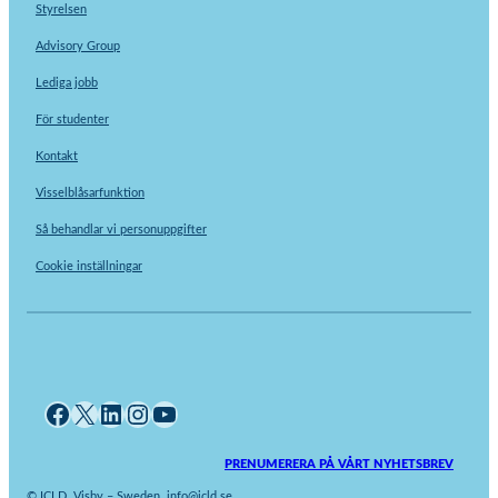
Styrelsen
Advisory Group
Lediga jobb
För studenter
Kontakt
Visselblåsarfunktion
Så behandlar vi personuppgifter
Cookie inställningar
Facebook
X
LinkedIn
Instagram
YouTube
PRENUMERERA PÅ VÅRT NYHETSBREV
© ICLD, Visby – Sweden. info@icld.se