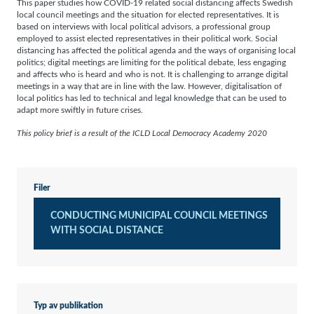
This paper studies how COVID-19 related social distancing affects Swedish
local council meetings and the situation for elected representatives. It is
based on interviews with local political advisors, a professional group
employed to assist elected representatives in their political work. Social
distancing has affected the political agenda and the ways of organising local
politics; digital meetings are limiting for the political debate, less engaging
Nödvändiga
and affects who is heard and who is not. It is challenging to arrange digital
Dessa kakor
meetings in a way that are in line with the law. However, digitalisation of
går inte att
välja bort. De
local politics has led to technical and legal knowledge that can be used to
behövs för
adapt more swiftly in future crises.
att hemsidan
över huvud
This policy brief is a result of the ICLD Local Democracy Academy 2020
taget ska
fungera.
Statistik
Filer
För att vi ska
kunna
förbättra
CONDUCTING MUNICIPAL COUNCIL MEETINGS
hemsidans
WITH SOCIAL DISTANCE
funktionalitet
och
uppbyggnad,
baserat på
hur
hemsidan
används.
Typ av publikation