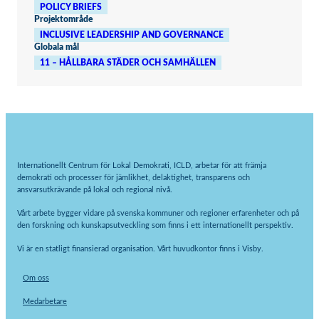
POLICY BRIEFS
Upplevelse
Projektområde
För att vår
INCLUSIVE LEADERSHIP AND GOVERNANCE
hemsida ska
prestera så
Globala mål
bra som
11 – HÅLLBARA STÄDER OCH SAMHÄLLEN
möjligt under
ditt besök.
Om du nekar
de här
kakorna
kommer viss
funktionalitet
att försvinna
från
hemsidan.
Internationellt Centrum för Lokal Demokrati, ICLD, arbetar för att främja
demokrati och processer för jämlikhet, delaktighet, transparens och
ansvarsutkrävande på lokal och regional nivå.
Marknadsföring
Genom att dela
med dig av dina
Vårt arbete bygger vidare på svenska kommuner och regioner erfarenheter och på
intressen och ditt
den forskning och kunskapsutveckling som finns i ett internationellt perspektiv.
beteende när du
surfar ökar du
chansen att få se
Vi är en statligt finansierad organisation. Vårt huvudkontor finns i Visby.
personligt
anpassat innehåll
och erbjudanden.
Om oss
Medarbetare