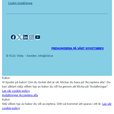
Cookie inställningar
Facebook
X
LinkedIn
Instagram
YouTube
PRENUMERERA PÅ VÅRT NYHETSBREV
© ICLD, Visby – Sweden. info@icld.se
Kakor
Vi bjuder på kakor! Om du tycker det är ok, klickar du bara på "Acceptera alla". Du
kan såklart välja vilken typ av kakor du vill ha genom att klicka på "Inställningar".
Läs vår cookie policy
Inställningar
Acceptera alla
Kakor
Välj vilken typ av kakor du vill acceptera. Ditt val kommer att sparas i ett år.
Läs vår
cookie policy