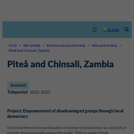
ICLD
>
Vårt arbete
>
Kommunala partnerskap
>
Sök partnerskap
>
Piteå and Chinsali, Zambia
Piteå and Chinsali, Zambia
Avslutad
2022-2025
Tidsperiod
Project: Empowerment of disadvantaged groups through local
democracy
In Chinsali there is low participation of women in local democracy and lack of
trust for the municipality among the public. There is a lack of tools,