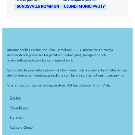
Svensk partner
Internationell partner
SUNDSVALLS KOMMUN
ULUNDI MUNICIPALITY
Upplevelse
För att vår
hemsida ska
prestera så
bra som
möjligt under
ditt besök.
Om du nekar
de här
kakorna
kommer viss
Internationellt Centrum för Lokal Demokrati, ICLD, arbetar för att främja
funktionalitet
att försvinna
demokrati och processer för jämlikhet, delaktighet, transparens och
från
ansvarsutkrävande på lokal och regional nivå.
hemsidan.
Vårt arbete bygger vidare på svenska kommuner och regioner erfarenheter och på
den forskning och kunskapsutveckling som finns i ett internationellt perspektiv.
Marknadsföring
Genom att dela
Vi är en statligt finansierad organisation. Vårt huvudkontor finns i Visby.
med dig av dina
intressen och ditt
beteende när du
Om oss
surfar ökar du
chansen att få se
Medarbetare
personligt
anpassat innehåll
och erbjudanden.
Styrelsen
Advisory Group