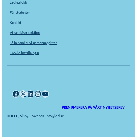
Lediga jobb
För studenter
Kontakt
Visselblåsarfunktion
Så behandlar vi personuppgifter
Cookie inställningar
Facebook
X
LinkedIn
Instagram
YouTube
PRENUMERERA PÅ VÅRT NYHETSBREV
© ICLD, Visby – Sweden. info@icld.se