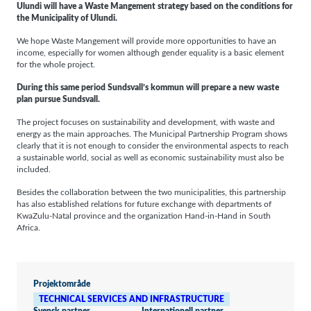
Ulundi will have a Waste Mangement strategy based on the conditions for
the Municipality of Ulundi.
We hope Waste Mangement will provide more opportunities to have an
income, especially for women although gender equality is a basic element
for the whole project.
Nödvändiga
Dessa kakor
During this same period Sundsvall’s kommun will prepare a new waste
går inte att
välja bort. De
plan pursue Sundsvall.
behövs för
att hemsidan
The project focuses on sustainability and development, with waste and
över huvud
taget ska
energy as the main approaches. The Municipal Partnership Program shows
fungera.
clearly that it is not enough to consider the environmental aspects to reach
a sustainable world, social as well as economic sustainability must also be
included.
Statistik
Besides the collaboration between the two municipalities, this partnership
För att vi ska
kunna
has also established relations for future exchange with departments of
förbättra
KwaZulu-Natal province and the organization Hand-in-Hand in South
hemsidans
Africa.
funktionalitet
och
uppbyggnad,
baserat på
hur
hemsidan
Projektområde
används.
TECHNICAL SERVICES AND INFRASTRUCTURE