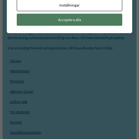
Inställningar
Internationellt Centrum för Lokal Demokrati, ICLD, arbetar för att främja
demokrati och processer för jämlikhet, delaktighet, transparens och
Acceptera alla
ansvarsutkrävande på lokal och regional nivå.
Vårt arbete bygger vidare på svenska kommuner och regioner erfarenheter och på
den forskning och kunskapsutveckling som finns i ett internationellt perspektiv.
Vi är en statligt finansierad organisation. Vårt huvudkontor finns i Visby.
Om oss
Medarbetare
Styrelsen
Advisory Group
Lediga jobb
För studenter
Kontakt
Visselblåsarfunktion