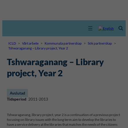
ICLD
>
Vårt arbete
>
Kommunala partnerskap
>
Sök partnerskap
>
Tshwaraganang – Library project, Year 2
Tshwaraganang – Library
project, Year 2
Avslutad
Tidsperiod
2011-2013
Tshwaraganang, library project, year 2 is a continuation of a previous project
focusing on library issues with the long term aim to develop the libraries to
have a service delivery at the libraries that matches the needs of the citizens