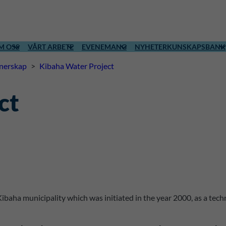
M OSS
VÅRT ARBETE
EVENEMANG
NYHETER
KUNSKAPSBANK
tnerskap
>
Kibaha Water Project
ct
Kibaha municipality which was initiated in the year 2000, as a tec