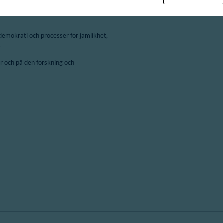
demokrati och processer för jämlikhet,
.
 och på den forskning och