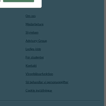
Om oss
Medarbetare
Styrelsen
Advisory Group
Lediga jobb
För studenter
Kontakt
Visselblåsarfunktion
Så behandlar vi personuppgifter
Cookie inställningar