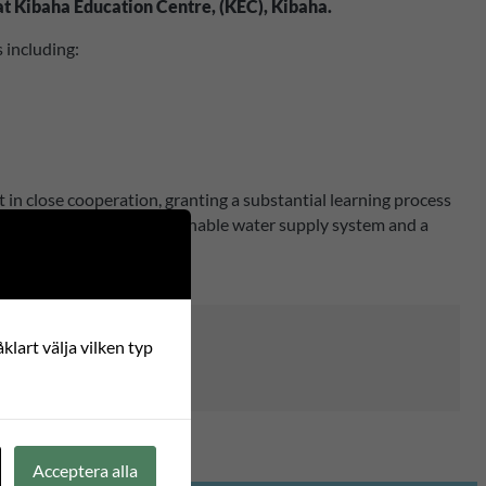
at Kibaha Education Centre, (KEC), Kibaha.
s including:
ut in close cooperation, granting a substantial learning process
a well functioning and sustainable water supply system and a
klart välja vilken typ
Acceptera alla