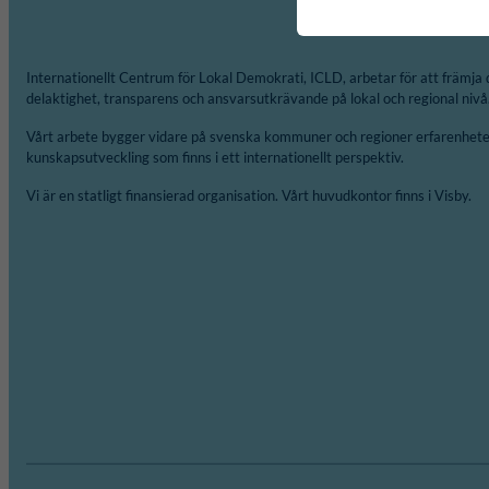
Internationellt Centrum för Lokal Demokrati, ICLD, arbetar för att främja 
delaktighet, transparens och ansvarsutkrävande på lokal och regional nivå
Vårt arbete bygger vidare på svenska kommuner och regioner erfarenheter
kunskapsutveckling som finns i ett internationellt perspektiv.
Vi är en statligt finansierad organisation. Vårt huvudkontor finns i Visby.