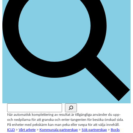
Sök
När automatisk komplettering av resultat är tillgängliga använder du upp-
och nedpilarna för att granska och enter-tangenten för besöka önskad sida.
På enheter med pekskärm kan man peka eller svepa för att välja innehåll.
ICLD
>
Vårt arbete
>
Kommunala partnerskap
>
Sök partnerskap
>
Borås