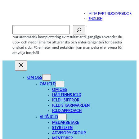
Hoppa
till
MINA PARTNERSKAPSIDOR
innehåll
ENGLISH
Sök
När automatisk komplettering av resultat är tillgängliga använder du
upp- och nedpilarna för att granska och enter-tangenten för besöka
önskad sida. På enheter med pekskärm kan man peka eller svepa för
att välja innehåll.
OM OSS
OM ICLD
OM OSS
HÄR FINNS ICLD
ICLD I SIFFROR
ICLD:S KÄRNVÄRDEN
ICLD APPROACH
VI PÅ ICLD
MEDARBETARE
STYRELSEN
ADVISORY GROUP
MENTORER