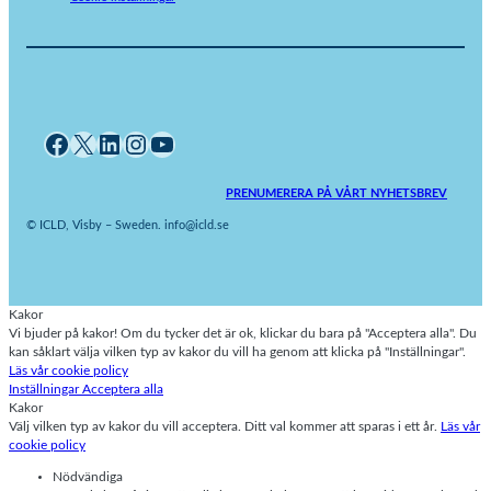
Facebook
X
LinkedIn
Instagram
YouTube
PRENUMERERA PÅ VÅRT NYHETSBREV
© ICLD, Visby – Sweden. info@icld.se
Kakor
Vi bjuder på kakor! Om du tycker det är ok, klickar du bara på "Acceptera alla". Du
kan såklart välja vilken typ av kakor du vill ha genom att klicka på "Inställningar".
Läs vår cookie policy
Inställningar
Acceptera alla
Kakor
Välj vilken typ av kakor du vill acceptera. Ditt val kommer att sparas i ett år.
Läs vår
cookie policy
Nödvändiga