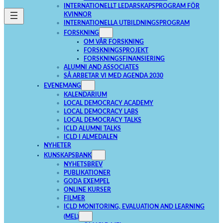
INTERNATIONELLT LEDARSKAPSPROGRAM FÖR
KVINNOR
INTERNATIONELLA UTBILDNINGSPROGRAM
FORSKNING
OM VÅR FORSKNING
FORSKNINGSPROJEKT
FORSKNINGSFINANSIERING
ALUMNI AND ASSOCIATES
SÅ ARBETAR VI MED AGENDA 2030
EVENEMANG
KALENDARIUM
LOCAL DEMOCRACY ACADEMY
LOCAL DEMOCRACY LABS
LOCAL DEMOCRACY TALKS
ICLD ALUMNI TALKS
ICLD I ALMEDALEN
NYHETER
KUNSKAPSBANK
NYHETSBREV
PUBLIKATIONER
GODA EXEMPEL
ONLINE KURSER
FILMER
ICLD MONITORING, EVALUATION AND LEARNING
(MEL)