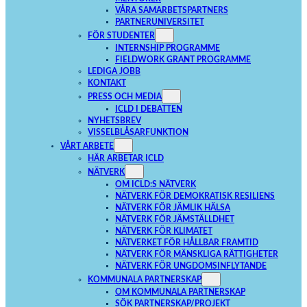
VÅRA SAMARBETSPARTNERS
PARTNERUNIVERSITET
FÖR STUDENTER
INTERNSHIP PROGRAMME
FIELDWORK GRANT PROGRAMME
LEDIGA JOBB
KONTAKT
PRESS OCH MEDIA
ICLD I DEBATTEN
NYHETSBREV
VISSELBLÅSARFUNKTION
VÅRT ARBETE
HÄR ARBETAR ICLD
NÄTVERK
OM ICLD:S NÄTVERK
NÄTVERK FÖR DEMOKRATISK RESILIENS
NÄTVERK FÖR JÄMLIK HÄLSA
NÄTVERK FÖR JÄMSTÄLLDHET
NÄTVERK FÖR KLIMATET
NÄTVERKET FÖR HÅLLBAR FRAMTID
NÄTVERK FÖR MÄNSKLIGA RÄTTIGHETER
NÄTVERK FÖR UNGDOMSINFLYTANDE
KOMMUNALA PARTNERSKAP
OM KOMMUNALA PARTNERSKAP
SÖK PARTNERSKAP/PROJEKT