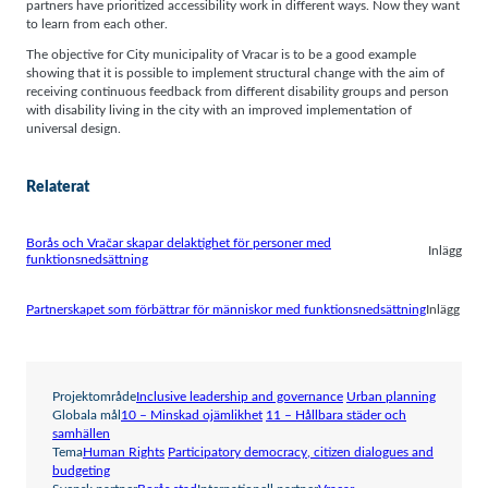
partners have prioritized accessibility work in different ways. Now they want
to learn from each other.
The objective for City municipality of Vracar is to be a good example
showing that it is possible to implement structural change with the aim of
receiving continuous feedback from different disability groups and person
with disability living in the city with an improved implementation of
universal design.
Relaterat
Borås och Vračar skapar delaktighet för personer med
Inlägg
funktionsnedsättning
Partnerskapet som förbättrar för människor med funktionsnedsättning
Inlägg
Projektområde
Inclusive leadership and governance
Urban planning
Globala mål
10 – Minskad ojämlikhet
11 – Hållbara städer och
samhällen
Tema
Human Rights
Participatory democracy, citizen dialogues and
budgeting