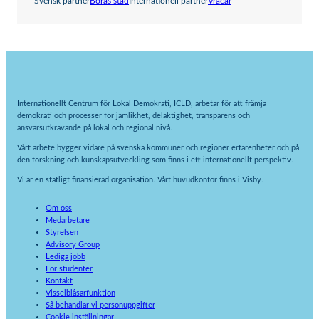
Svensk partner
Borås stad
Internationell partner
Vracar
Internationellt Centrum för Lokal Demokrati, ICLD, arbetar för att främja
demokrati och processer för jämlikhet, delaktighet, transparens och
ansvarsutkrävande på lokal och regional nivå.
Vårt arbete bygger vidare på svenska kommuner och regioner erfarenheter och på
den forskning och kunskapsutveckling som finns i ett internationellt perspektiv.
Vi är en statligt finansierad organisation. Vårt huvudkontor finns i Visby.
Om oss
Medarbetare
Styrelsen
Advisory Group
Lediga jobb
För studenter
Kontakt
Visselblåsarfunktion
Så behandlar vi personuppgifter
Cookie inställningar