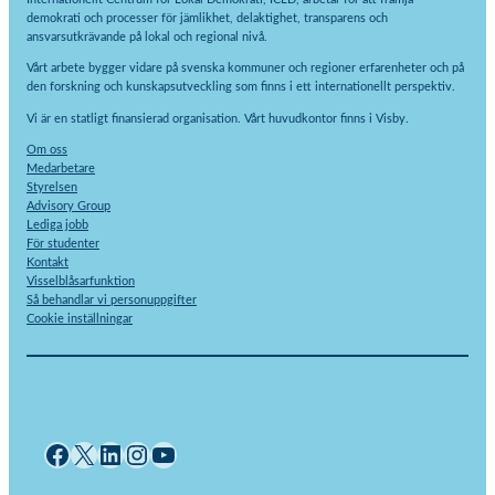
demokrati och processer för jämlikhet, delaktighet, transparens och
ansvarsutkrävande på lokal och regional nivå.
Vårt arbete bygger vidare på svenska kommuner och regioner erfarenheter och på
den forskning och kunskapsutveckling som finns i ett internationellt perspektiv.
Vi är en statligt finansierad organisation. Vårt huvudkontor finns i Visby.
Om oss
Medarbetare
Styrelsen
Advisory Group
Lediga jobb
För studenter
Kontakt
Visselblåsarfunktion
Så behandlar vi personuppgifter
Cookie inställningar
Facebook
X
LinkedIn
Instagram
YouTube