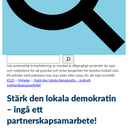
Sök
När automatisk komplettering av resultat är tillgängliga använder du upp-
och nedpilarna för att granska och enter-tangenten för besöka önskad sida.
På enheter med pekskärm kan man peka eller svepa för att välja innehåll.
ICLD
>
Nyheter
>
Stärk den lokala demokratin – ingå ett
partnerskapsamarbete!
Stärk den lokala demokratin
– ingå ett
partnerskapsamarbete!