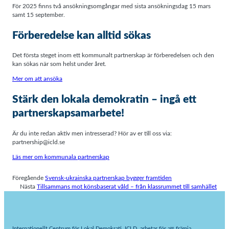
För 2025 finns två ansökningsomgångar med sista ansökningsdag 15 mars
samt 15 september.
Förberedelse kan alltid sökas
Det första steget inom ett kommunalt partnerskap är förberedelsen och den
kan sökas när som helst under året.
Mer om att ansöka
Stärk den lokala demokratin – ingå ett
partnerskapsamarbete!
Är du inte redan aktiv men intresserad? Hör av er till oss via:
partnership@icld.se
Läs mer om kommunala partnerskap
Föregående
Svensk-ukrainska partnerskap bygger framtiden
Nästa
Tillsammans mot könsbaserat våld – från klassrummet till samhället
Internationellt Centrum för Lokal Demokrati, ICLD, arbetar för att främja