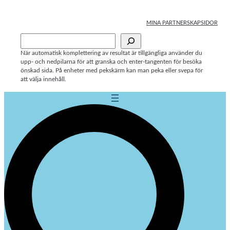
Hoppa
till
MINA PARTNERSKAPSIDOR
innehåll
Sök
När automatisk komplettering av resultat är tillgängliga använder du
upp- och nedpilarna för att granska och enter-tangenten för besöka
önskad sida. På enheter med pekskärm kan man peka eller svepa för
att välja innehåll.