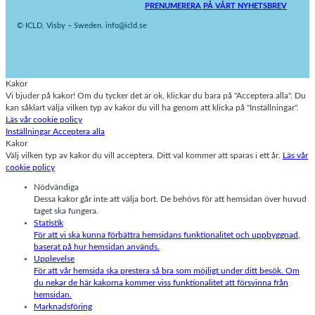
PRENUMERERA PÅ VÅRT NYHETSBREV
© ICLD, Visby – Sweden. info@icld.se
Kakor
Vi bjuder på kakor! Om du tycker det är ok, klickar du bara på "Acceptera alla". Du
kan såklart välja vilken typ av kakor du vill ha genom att klicka på "Inställningar".
Läs vår cookie policy
Inställningar
Acceptera alla
Kakor
Välj vilken typ av kakor du vill acceptera. Ditt val kommer att sparas i ett år.
Läs vår
cookie policy
Nödvändiga
Dessa kakor går inte att välja bort. De behövs för att hemsidan över huvud
taget ska fungera.
Statistik
För att vi ska kunna förbättra hemsidans funktionalitet och uppbyggnad,
baserat på hur hemsidan används.
Upplevelse
För att vår hemsida ska prestera så bra som möjligt under ditt besök. Om
du nekar de här kakorna kommer viss funktionalitet att försvinna från
hemsidan.
Marknadsföring