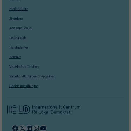
Medarbetare
Styrelsen
Advisory Group
Lediga jobb
För studenter
Kontakt
Visselblåsarfunktion
Så behandlar vi personuppgifter
Cookie inställningar
Facebook
X
LinkedIn
Instagram
YouTube