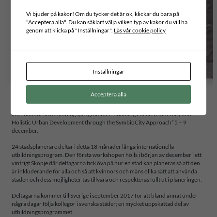
Vi bjuder på kakor! Om du tycker det är ok, klickar du bara på
"Acceptera alla". Du kan såklart välja vilken typ av kakor du vill ha
genom att klicka på "Inställningar".
Läs vår cookie policy
Inställningar
Acceptera alla
I samarbete med SKL International startade ICLD den andra omgången i det
internationella utbildningsprogrammet ”Enabling Local Democracy and
Holistic Urban Development through the SymbioCity Approach” 5 – 9
december.
24 stadsplanerare deltar i detta 18 månader långa internationella
utbildningsprogram. Den första workshopen hölls i början av december i ett
vintrigt Skopje där deltagarna fick öva på hur en stad kan planeras så att den
är inkluderande för alla och så att kvinnors och mäns olika sätt att använda
staden och dess möjligheter tas tillvara och respekteras fullt ut i planeringen.
Deltagarna kommer till Sverige i september 2017 för att bland annat under
några dagar följa kollegor i svenska städer; en mycket uppskattad del av
utbildningsprogrammet.