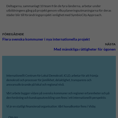
Deltagarna, sammanlagt 10 team från de fyra länderna, arbetar under
utbildningens gång på projekt genom vilka planeringsutmaningarna för deras
städer blir till förändringsprojekt i enlighet med SymbioCity Approach.
FÖREGÅENDE
Flera svenska kommuner i nya internationella projekt
NÄSTA
Med mänskliga rättigheter för ögonen
Internationellt Centrum för Lokal Demokrati, ICLD, arbetar för att främja
demokrati och processer för jämlikhet, delaktighet, transparens och
ansvarsutkrävande på lokal och regional nivå.
Vårt arbete bygger vidare på svenska kommuner och regioner erfarenheter och på
den forskning och kunskapsutveckling som finns i ett internationellt perspektiv.
Vi är en statligt finansierad organisation. Vårt huvudkontor finns i Visby.
Om oss