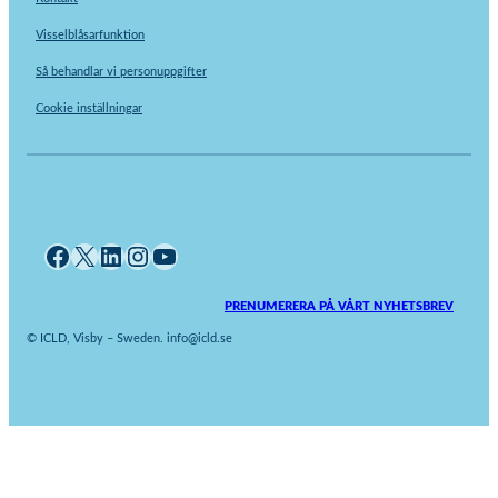
Visselblåsarfunktion
Så behandlar vi personuppgifter
Cookie inställningar
Facebook
X
LinkedIn
Instagram
YouTube
PRENUMERERA PÅ VÅRT NYHETSBREV
© ICLD, Visby – Sweden. info@icld.se