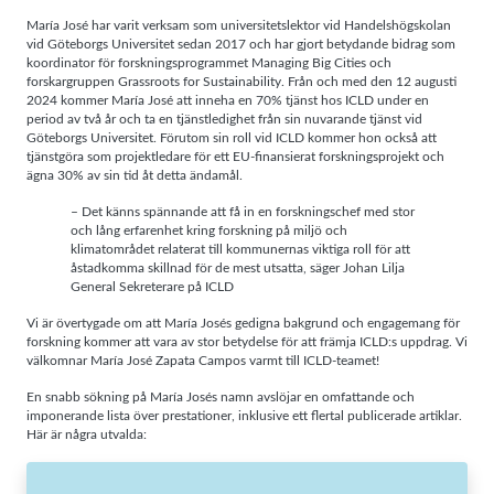
María José har varit verksam som universitetslektor vid Handelshögskolan
Upplevelse
För att vår
vid Göteborgs Universitet sedan 2017 och har gjort betydande bidrag som
hemsida ska
koordinator för forskningsprogrammet Managing Big Cities och
prestera så
forskargruppen Grassroots for Sustainability. Från och med den 12 augusti
bra som
möjligt under
2024 kommer María José att inneha en 70% tjänst hos ICLD under en
ditt besök.
period av två år och ta en tjänstledighet från sin nuvarande tjänst vid
Om du nekar
Göteborgs Universitet. Förutom sin roll vid ICLD kommer hon också att
de här
kakorna
tjänstgöra som projektledare för ett EU-finansierat forskningsprojekt och
kommer viss
ägna 30% av sin tid åt detta ändamål.
funktionalitet
att försvinna
– Det känns spännande att få in en forskningschef med stor
från
hemsidan.
och lång erfarenhet kring forskning på miljö och
klimatområdet relaterat till kommunernas viktiga roll för att
åstadkomma skillnad för de mest utsatta, säger Johan Lilja
General Sekreterare på ICLD
Marknadsföring
Genom att dela
Vi är övertygade om att María Josés gedigna bakgrund och engagemang för
med dig av dina
intressen och ditt
forskning kommer att vara av stor betydelse för att främja ICLD:s uppdrag. Vi
beteende när du
välkomnar María José Zapata Campos varmt till ICLD-teamet!
surfar ökar du
chansen att få se
personligt
En snabb sökning på María Josés namn avslöjar en omfattande och
anpassat innehåll
imponerande lista över prestationer, inklusive ett flertal publicerade artiklar.
och erbjudanden.
Här är några utvalda: