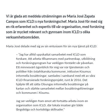
Vi är glada att meddela utnämningen av María José Zapata
Campos som ICLD:s nya forskningschef. María José för med sig
Nödvändiga
en rik erfarenhet och expertis till vår organisation, med forskning
Dessa kakor
går inte att
som är mycket relevant och gynnsam inom ICLD:s olika
välja bort. De
verksamhetsområden.
behövs för
att hemsidan
över huvud
María José delade med sig av sin entusiasm för sin nya tjänst på ICLD:
taget ska
fungera.
– ”Jag har alltid uppskattat samarbetet med ICLD som
forskare. Att arbeta tillsammans med partnerskap, utbildning
och forskningsprogram har verkligen förstärkt vår påverkan.
Statistik
Ett minnesvärt ögonblick för mig var när tjänstemän och
För att vi ska
politiker från östafrikanska kommuner, inklusive Kisumus
kunna
informella bosättningar, samlades i samband med ett av våra
förbättra
hemsidans
ICLD-finansierade forskningsprojekt, runt år 2016. Det
funktionalitet
hjälpte till att sätta Obungas informella bosättningar på
och
kartan och stärkte samarbetet mellan bosättningsföreningar
uppbyggnad,
baserat på
och kommunen i Kisumu.
hur
hemsidan
Jag ser verkligen fram emot att fortsätta arbeta inom en
används.
organisation som ICLD, där lokala insatser gör både
långsiktiga och kortsiktiga skillnader.”