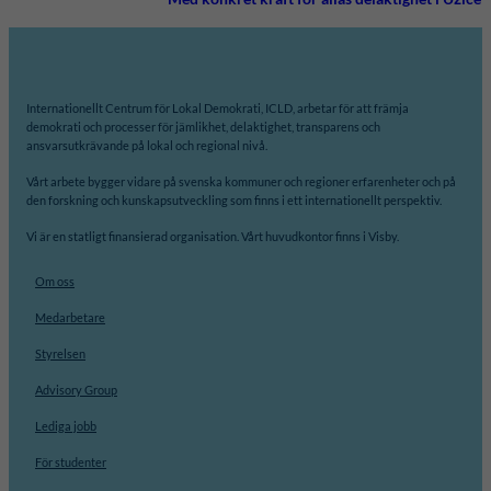
Internationellt Centrum för Lokal Demokrati, ICLD, arbetar för att främja
demokrati och processer för jämlikhet, delaktighet, transparens och
ansvarsutkrävande på lokal och regional nivå.
Vårt arbete bygger vidare på svenska kommuner och regioner erfarenheter och på
den forskning och kunskapsutveckling som finns i ett internationellt perspektiv.
Vi är en statligt finansierad organisation. Vårt huvudkontor finns i Visby.
Om oss
Medarbetare
Styrelsen
Advisory Group
Lediga jobb
För studenter