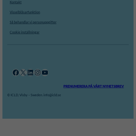
Kontakt
Visselblåsarfunktion
Så behandlar vi personuppgifter
Cookie inställningar
Facebook
X
LinkedIn
Instagram
YouTube
PRENUMERERA PÅ VÅRT NYHETSBREV
© ICLD, Visby – Sweden. info@icld.se