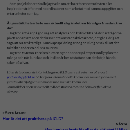
– Som projektledare skulle jag tycka om att ha erfarenhetsutbyten eller
inspirationsträffar med koordinatorer som arbetat med samma uppgifter och
erfarenheter som jag.
Är jämställdhetsarbete mer aktuellt idag än det var för några år sedan, tror
du?
– Jag tror att vi är på god väg att analysera och kritiskt titta på de här frågorna
på ett annat sätt. Men det kräver ett konstant aktivt arbete, det går aldrig att
säga att nu är vi färdiga. Kunskapsspridning är nog en viktig orsak till att det
faktiskt händer en del bra saker nu.
– Jag tror #Metoo-rörelsen blev en ögonöppnare på ett personligt plan för
många och när kunskap och insikt når beslutsfattare kan det börja hända
saker på allvar.
Låter det spännande? Kontakta gärna ICLD om ni vill veta mer på e-post:
partnership@icld.se
. Vi har flera internationella kommuner som vill jobba med
jämställdhetsfrågor tillsammans med svenska kommuner.
Jämställdhet är ett universellt mål och #metoo rörelsen behöver fler lokala
aktörer!
FÖREGÅENDE
Hur är det att praktisera på ICLD?
NÄSTA
Med konkret kraft för allas delaktighet i Užice