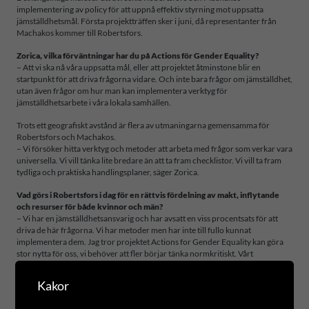
implementering av policy för att uppnå effektiv styrning mot uppsatta
jämställdhetsmål. Första projektträffen sker i juni, då representanter från
Machakos kommer till Robertsfors.
Zorica, vilka förväntningar har du på Actions för Gender Equality?
– Att vi ska nå våra uppsatta mål, eller att projektet åtminstone blir en
startpunkt för att driva frågorna vidare. Och inte bara frågor om jämställdhet,
utan även frågor om hur man kan implementera verktyg för
jämställdhetsarbete i våra lokala samhällen.
Trots ett geografiskt avstånd är flera av utmaningarna gemensamma för
Robertsfors och Machakos.
– Vi försöker hitta verktyg och metoder att arbeta med frågor som verkar vara
universella. Vi vill tänka lite bredare än att ta fram checklistor. Vi vill ta fram
tydliga och praktiska handlingsplaner, säger Zorica.
Vad görs i Robertsfors i dag för en rättvis fördelning av makt, inflytande
och resurser för både kvinnor och män?
– Vi har en jämställdhetsansvarig och har avsatt en viss procentsats för att
driva de här frågorna. Vi har metoder men har inte till fullo kunnat
implementera dem. Jag tror projektet Actions for Gender Equality kan göra
stor nytta för oss, vi behöver att fler börjar tänka normkritiskt. Vårt
kommunalråd och vår kommunchef tycker det här är ytterst viktiga frågor så
förankringen och stödet är bra.
Kakor
– Om tre år när projektet förhoppningsvis fått fäste i kommunen hoppas jag vi
kan bli mer effektiva i hur vi arbetar med jämställdhetsfrågor, säger Zorica.