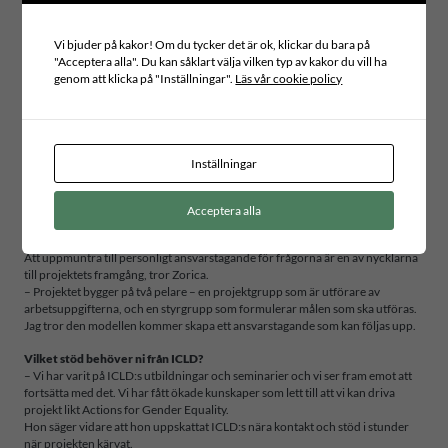
Det femte målet för en hållbar global utveckling i Agenda 2030 handlar om
jämställdhet och anses vara ett av de viktigaste. För Zorica är det femte målet
Vi bjuder på kakor! Om du tycker det är ok, klickar du bara på
helt avgörande.
"Acceptera alla". Du kan såklart välja vilken typ av kakor du vill ha
– Jag tycker det en förutsättning för att komma framåt. Jämställdhet måste
genom att klicka på "Inställningar".
Läs vår cookie policy
vara i fokus överallt om vi ska nå hållbar utveckling.
Var i kommunverksamheten kommer Actions for Gender Equality ha mest
effekt tror du?
– Det är lite tidigt att svara på, vi arbetar övergripande och vill nå alla vrår. Ett
Inställningar
av projektmålen är ett jämställdhetsråd som ska säkerställa att policys bryts
ner och anpassas lokalt. Jag tror att rådet kan se till att arbetet kommer ut
överallt i verksamheten.
Acceptera alla
I Jämställdhetsrådet sitter politiker och tjänstepersoner med uppdrag att ta
arbetet vidare i sin verksamhet.
Att uppmuntra till personligt ansvarstagande för frågorna är en av nycklarna
till projektets framgång, tror Zorica.
– Projektet bygger på två pelare – en projektgrupp som är utförare av
arbetsuppgifterna, och en styrgrupp som formulerar målen som ska utföras.
Jag tror den modellen kommer skapa ett ansvarstagande som kan följas upp.
Vilket stöd behöver ni från ICLD?
– Vi har varit på ICLD:s utbildningar och seminarier och vi ser fram emot att
fortsätta med det. Vi har fått ökade kunskaper som lett till att vi kan driva
projekt likt Actions for Gender Equality.
Hon säger vidare att hon uppskattat ICLD:s nära kontakt och stöd i stunder
när projekten kärvat.