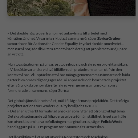
– Det skedde några övertramp med anknytning till arbetet med
könsjämställdhet. Vi var inte riktigt på samma nivå, säger
Zorica Grubor
,
samordnare för Actions for Gender Equality. Mycket skedde omedvetet…
men när vi började diskutera ämnet visade det sig att problemet var djupare
än vi trott.
Man tog situationen på allvar, pratade ihop sig och skrev en projektansökan.
– Vi besökte varandra vid två tillfällen och pratade om teman utifrån den
kontext vi har. Vi upptäckte att vi har många gemensamma nämnare och båda
parter blev ömsesidigt engagerade. Vi anpassade och bearbetade projektet
efter våra lokala behov, därefter skrev vi en gemensam ansökan som vi
formulerade tillsammans, säger Zorica.
Det globala jämställdhetsmålet, mål #5, låg närmast projektidén. Det treåriga
projektet Actions for Gender Equality beviljades av ICLD.
– Det är en utmärkt formulerad ansökan som lyfter ett otroligt viktigt tema.
Det ska bli spännande att följa deras arbete för jämställdhet. Inget samhälle
kan utvecklas om halva befolkningen marginaliseras, säger
Felicia Wede
,
handläggare på ICLD:s program för Kommunalt Partnerskap.
Det långsiktiga målet är att utveckla Robertsfors och Machakos