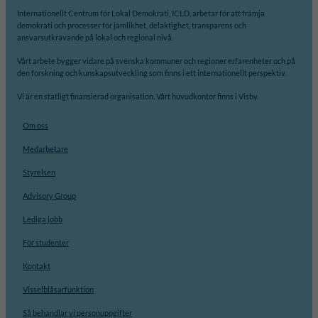
Internationellt Centrum för Lokal Demokrati, ICLD, arbetar för att främja
demokrati och processer för jämlikhet, delaktighet, transparens och
ansvarsutkrävande på lokal och regional nivå.
Vårt arbete bygger vidare på svenska kommuner och regioner erfarenheter och på
den forskning och kunskapsutveckling som finns i ett internationellt perspektiv.
Vi är en statligt finansierad organisation. Vårt huvudkontor finns i Visby.
Om oss
Medarbetare
Styrelsen
Advisory Group
Lediga jobb
För studenter
Kontakt
Visselblåsarfunktion
Så behandlar vi personuppgifter