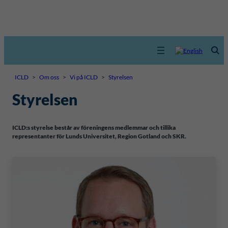
ICLD
>
Om oss
>
Vi på ICLD
>
Styrelsen
Styrelsen
ICLD:s styrelse består av föreningens medlemmar och tillika
representanter för Lunds Universitet, Region Gotland och SKR.