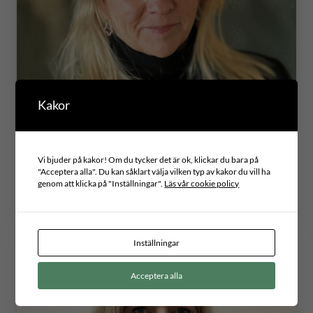
Kakor
Vi bjuder på kakor! Om du tycker det är ok, klickar du bara på
"Acceptera alla". Du kan såklart välja vilken typ av kakor du vill ha
Meit Fohlin, Region Gotland
genom att klicka på "Inställningar".
Läs vår cookie policy
Ledamot
Inställningar
Acceptera alla