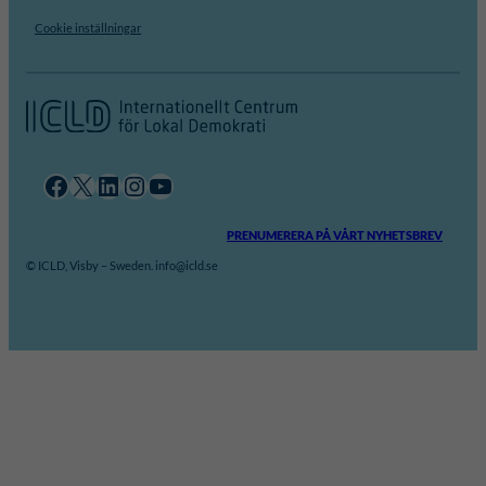
Cookie inställningar
Facebook
X
LinkedIn
Instagram
YouTube
PRENUMERERA PÅ VÅRT NYHETSBREV
© ICLD, Visby – Sweden. info@icld.se