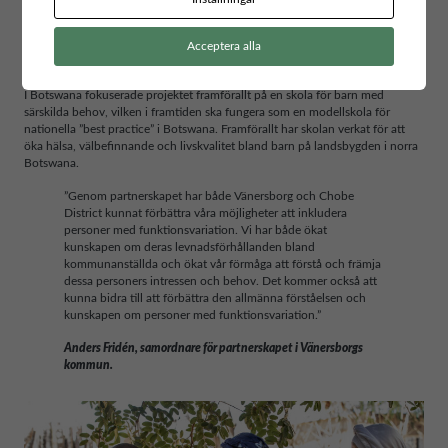
Acceptera alla
Möte om inkluderingsfrågor i Chobe District. Foto: Joakim Nywall
I Botswana fokuserade projektet framförallt på en skola för barn med
särskilda behov, vilken i framtiden ska fungera som en modellskola för
nationella ”best practice” i Botswana. Framförallt har skolan verkat för att
öka hälsa, välbefinnande och livskvalitet bland barn på landsbygden i norra
Botswana.
”Genom partnerskapet har både Vänersborg och Chobe
District kunnat förbättra våra möjligheter att inkludera
personer med funktionsvariation. Vi har både ökat
kunskapen om deras levnadsförhållanden bland
kommunanställda och ökat vår förmåga att förstå och främja
dessa personers intressen och behov. Det kommer också att
kunna bidra till att förbättra den allmänna förståelsen och
kunskapen om personer med funktionsvariation.”
Anders Fridén, samordnare för partnerskapet i Vänersborgs
kommun.