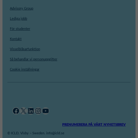
Advisory Group
Lediga jobb
För studenter
Kontakt
Visselblåsarfunktion
Så behandlar vi personuppgifter
Cookie inställningar
Facebook
X
LinkedIn
Instagram
YouTube
PRENUMERERA PÅ VÅRT NYHETSBREV
© ICLD, Visby – Sweden. info@icld.se