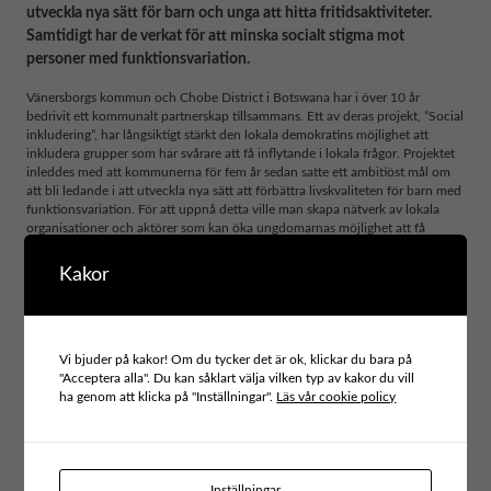
utveckla nya sätt för barn och unga att hitta fritidsaktiviteter.
Samtidigt har de verkat för att minska socialt stigma mot
personer med funktionsvariation.
Vänersborgs kommun och Chobe District i Botswana har i över 10 år
bedrivit ett kommunalt partnerskap tillsammans. Ett av deras projekt, ”Social
inkludering”, har långsiktigt stärkt den lokala demokratins möjlighet att
inkludera grupper som har svårare att få inflytande i lokala frågor. Projektet
inleddes med att kommunerna för fem år sedan satte ett ambitiöst mål om
att bli ledande i att utveckla nya sätt att förbättra livskvaliteten för barn med
funktionsvariation. För att uppnå detta ville man skapa nätverk av lokala
organisationer och aktörer som kan öka ungdomarnas möjlighet att få
tillgång till kultur och sport.
Kakor
Deras gemensamma projekt fokuserade på att främja möjligheterna till
aktiviteter och social samvaro för funktionsvarierade, i linje med de
mänskliga rättigheterna. Ansatsen i projektet tog sin utgångspunkt i att
skapa möjligheter för personer med funktionshinder utifrån deras egna
individuella behov och att stärka deras möjligheter att påverka sin egen
Vi bjuder på kakor! Om du tycker det är ok, klickar du bara på
vardag. Genom att engagera och mobilisera lokala organisationer
"Acceptera alla". Du kan såklart välja vilken typ av kakor du vill
tillsammans med lärare och föräldrar arbetade kommunerna strategiskt med
ha genom att klicka på "Inställningar".
Läs vår cookie policy
lokala motivationsinsatser och utökade tillgången till fritidsaktiviteter för
barn med funktionsvariation. Exempelvis arrangerades ”Give-it-a-try”-dagar
så att barnen tillsammans med deras familjer kunde testa nya aktiviteter.
Nytt pilotmaterial introducerades också inom utbildning och
informationskampanjer.
Inställningar