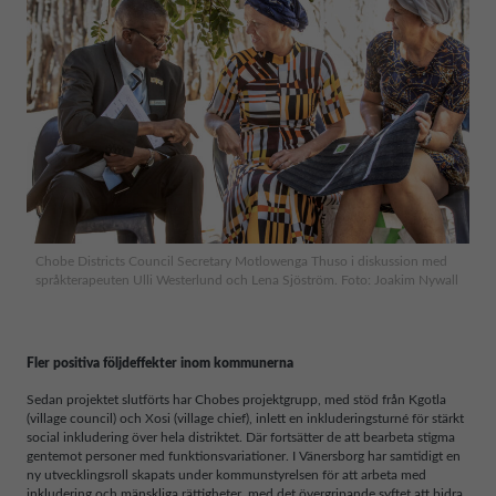
Chobe Districts Council Secretary Motlowenga Thuso i diskussion med
språkterapeuten Ulli Westerlund och Lena Sjöström. Foto: Joakim Nywall
Fler positiva följdeffekter inom kommunerna
Sedan projektet slutförts har Chobes projektgrupp, med stöd från Kgotla
(village council) och Xosi (village chief), inlett en inkluderingsturné för stärkt
social inkludering över hela distriktet. Där fortsätter de att bearbeta stigma
gentemot personer med funktionsvariationer. I Vänersborg har samtidigt en
ny utvecklingsroll skapats under kommunstyrelsen för att arbeta med
inkludering och mänskliga rättigheter, med det övergripande syftet att bidra